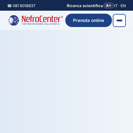
☎ 081 8018837
Ricerca scientifica
IT · EN
A+
Prenota online
HUB PREVENZIONE DEL GRUPPO
Le Giornate della Salute e
della Prevenzione
La porta d’ingresso a tutte le iniziative di
prevenzione NefroCenter: screening
gratuiti, open day e campagne su rene,
diabete e salute metabolica, in tutte le