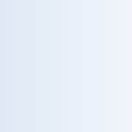
FERTILITÀ
Fertilità & PMA
Procreazione medicalmente assistita e fertilità.
SALUTE
Salute della Donna
Percorsi dedicati alla salute femminile.
TERAPIA