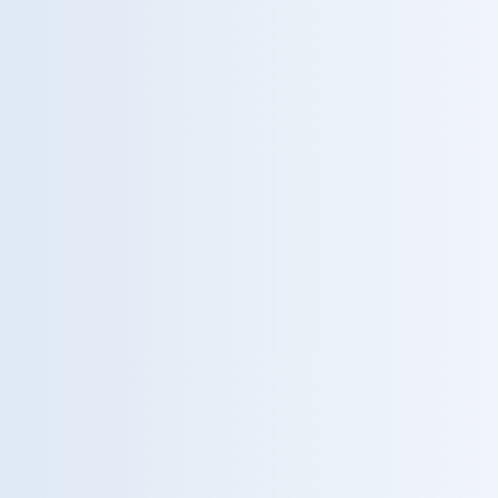
Terapia del Dolore
Gestione del dolore cronico e acuto.
Tutte le specialità
DOVE TROVARCI
Un grande gruppo, sempre
vicino a te.
Trova la clinica più vicina.