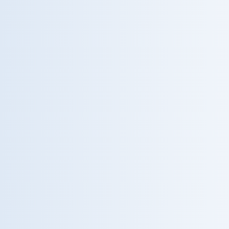
Cardiologia
Diagnosi e cura delle patologie cardiovascolari.
DIAGNOSTICA
Oculistica
Diagnostica e chirurgia della vista.
METABOLISMO
Metabolismo Osseo
Unità dedicata a osteoporosi e metabolismo osseo.