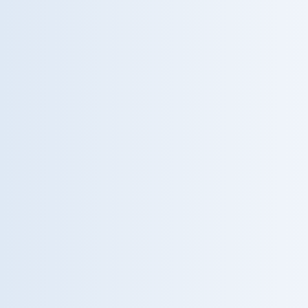
CENTRI DI ECCELLENZA
All'avanguardia, sempre.
Tecnologie e specialità di alta complessità
che pochi centri in Italia offrono sotto lo
stesso gruppo.
IN EVIDENZA
Chirurgia Robotica
Precisione mini-invasiva per interventi ad alta
complessità, con tempi di recupero ridotti.