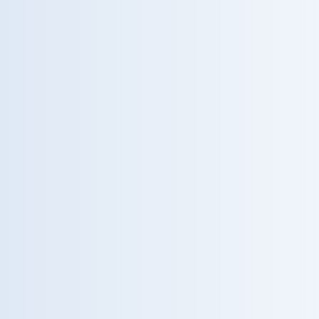
Tutte le regioni
Campania
Lazio
Lombardia
Emilia-Romagna
Liguria
Foto
Foto
DIVISIONE RICERCA SCIENTIFICA
Non seguiamo lo stato
dell'arte. Contribuiamo a