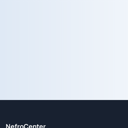
Prenota una visita nel
centro più vicino a te.
Un unico centralino, cinque regioni,
tutte le specialità. Ti guidiamo verso il
percorso di cura giusto.
Prenota ora
Parla con noi
NefroCenter