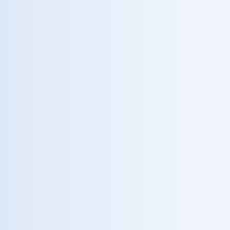
0
0
+
grande team di
collaborazioni
ricerca
universitarie
multidisciplinare
I NOSTRI PARTNER
Al fianco delle migliori
istituzioni scientifiche.