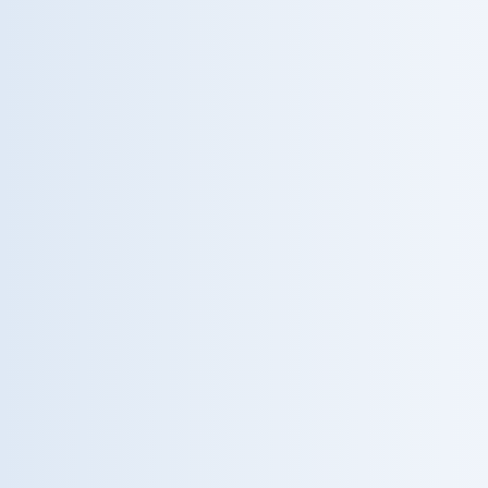
DIALISI
DIABETE
RICERCA
01 — Area fondante
Nefrologia & Dialisi
Reni artificiali di ultima generazione e percorsi
di dialisi personalizzati. Il nucleo storico su cui
si fonda la nostra leadership nazionale.
Scopri i centri dialisi