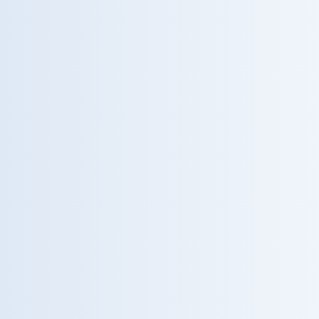
METABOLISMO
RiOSM — Obesità
Riabilitazione e chirurgia dell’obesità severa.
ORTOPEDIA
Alta Complessità
Interventi ortopedici avanzati e protesica.
CARDIOLOGIA