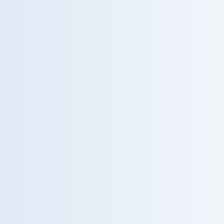
nostre regioni.
Scopri tutte le
Prenota uno
iniziative
screening
Giornata del Rene
14
Screening funzionalità renale ·
SET
Campania
28
Open Day Diabete
Controllo glicemia e consulenza · Lazio
SET
12
Prevenzione Metabolica