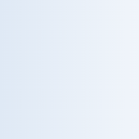
DIAGNOSTICA
RMN 3 Tesla
Risonanza ad altissima definizione per diagnosi
precoci e accurate.
NEUROSCIENZE
Brain Center
Percorsi dedicati alla salute neurologica.