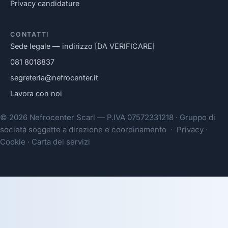
Privacy candidature
CONTATTI
Sede legale — indirizzo [DA VERIFICARE]
081 8018837
segreteria@nefrocenter.it
Lavora con noi
© 2026 Nefrocenter Scarl — P.IVA 07572331218 · Gruppo di
società soggette a direzione e coordinamento · Privacy ·
Cookie · Carta dei servizi