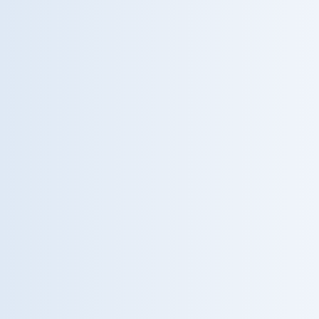
scriverlo.
Ogni progresso della ricerca torna al letto
del paziente. È questo che distingue un
gruppo di riferimento da un centro di cura.
Esplora le pubblicazioni
0
+
0
pubblicazioni
progetti
scientifiche